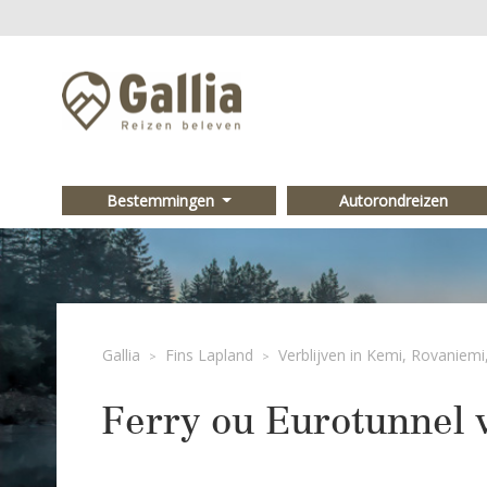
Bestemmingen
Autorondreizen
Gallia
Fins Lapland
Verblijven in Kemi, Rovaniemi,
>
>
Ferry ou Eurotunnel v