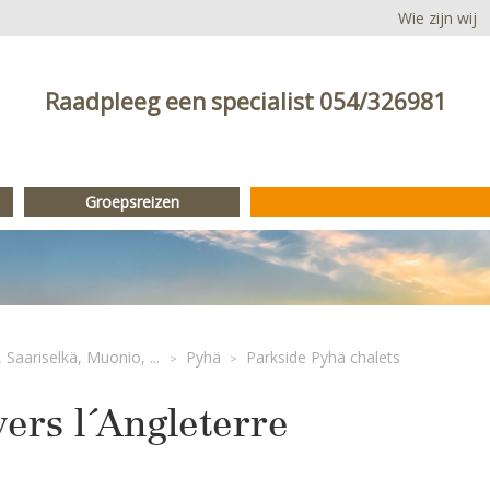
Wie zijn wij
Raadpleeg een specialist
054/326981
Groepsreizen
 Saariselkä, Muonio, ...
Pyhä
Parkside Pyhä chalets
>
>
ers l´Angleterre