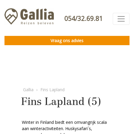
054/32.69.81
Vraag ons advies
Gallia
Fins Lapland
>
Fins Lapland (5)
Winter in Finland biedt een omvangrijk scala
aan winteractiviteiten. Huskysafari´s,