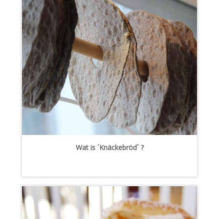
Wat is ´Knäckebröd´ ?