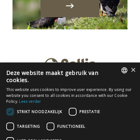
×
Deze website maakt gebruik van
cookies.
DUTCH
Info & weetjes
Algemene en bijzondere
This website uses cookies to improve user experience. By using our
voorwaarden
Privacybeleid
Reisverzekeringen
website you consent to all cookies in accordance with our Cookie
FRENCH
Policy.
Lees verder
Gallia bv · Weyerstraat 119 · 3850 Nieuwerkerken/Kozen
STRIKT NOODZAKELIJK
PRESTATIE
·
info@gallia.be
· Tel
054/32.69.81
. · BE0475.652.663.
© 1993-2026 · Lic. A5997
Toerisme Vlaanderen
·
TARGETING
FUNCTIONEEL
Verzekerd bij
Garantiefonds Reizen
en
Axa
· Lid van
VVR
Laatste update: 17-07-2026 (v1.1) ·
Trade