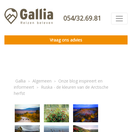
054/32.69.81
Vraag ons advies
Gallia
Algemeen
Onze blog inspireert en
>
>
informeert
Ruska - de kleuren van de Arctische
>
herfst