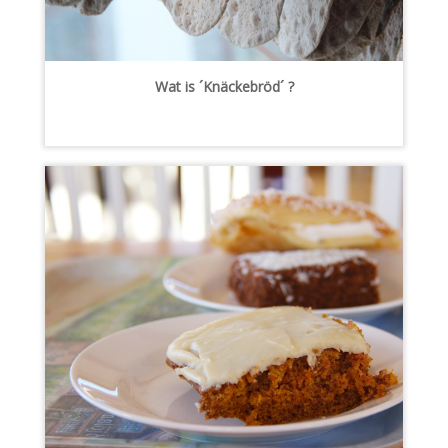
Wat is ´Knäckebröd´ ?