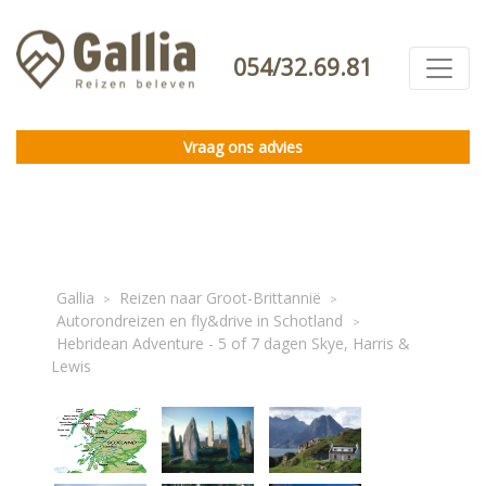
054/32.69.81
Vraag ons advies
Gallia
Reizen naar Groot-Brittannië
>
>
Autorondreizen en fly&drive in Schotland
>
Hebridean Adventure - 5 of 7 dagen Skye, Harris &
Lewis