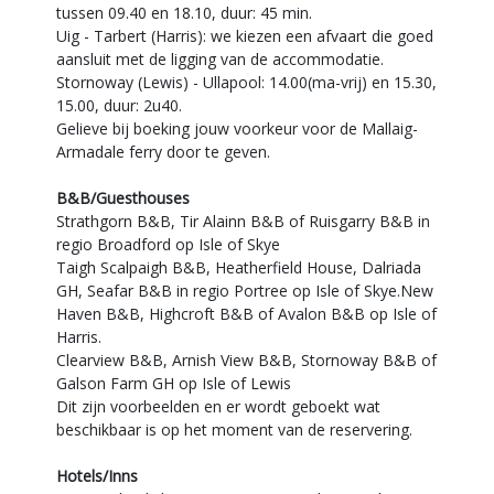
tussen 09.40 en 18.10, duur: 45 min.
Uig - Tarbert (Harris): we kiezen een afvaart die goed
aansluit met de ligging van de accommodatie.
Stornoway (Lewis) - Ullapool: 14.00(ma-vrij) en 15.30,
15.00, duur: 2u40.
Gelieve bij boeking jouw voorkeur voor de Mallaig-
Armadale ferry door te geven.
B&B/Guesthouses
Strathgorn B&B, Tir Alainn B&B of Ruisgarry B&B in
regio Broadford op Isle of Skye
Taigh Scalpaigh B&B, Heatherfield House, Dalriada
GH, Seafar B&B in regio Portree op Isle of Skye.New
Haven B&B, Highcroft B&B of Avalon B&B op Isle of
Harris.
Clearview B&B, Arnish View B&B, Stornoway B&B of
Galson Farm GH op Isle of Lewis
Dit zijn voorbeelden en er wordt geboekt wat
beschikbaar is op het moment van de reservering.
Hotels/Inns