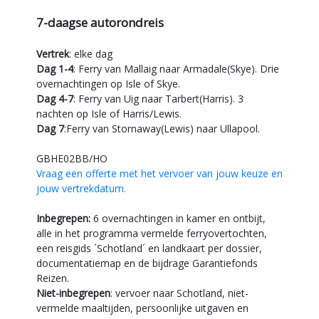
7-daagse autorondreis
Vertrek
: elke dag
Dag 1-4
: Ferry van Mallaig naar Armadale(Skye). Drie
overnachtingen op Isle of Skye.
Dag 4-7
: Ferry van Uig naar Tarbert(Harris). 3
nachten op Isle of Harris/Lewis.
Dag 7
:Ferry van Stornaway(Lewis) naar Ullapool.
GBHE02BB/HO
Vraag een offerte met het vervoer van jouw keuze en
jouw vertrekdatum.
Inbegrepen:
6 overnachtingen in kamer en ontbijt,
alle in het programma vermelde ferryovertochten,
een reisgids ´Schotland´ en landkaart per dossier,
documentatiemap en de bijdrage Garantiefonds
Reizen.
Niet-inbegrepen
: vervoer naar Schotland, niet-
vermelde maaltijden, persoonlijke uitgaven en